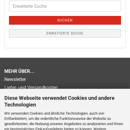
Erweiterte
Suche
SUCHEN
ERWEITERTE SUCHE
MEHR ÜBER...
Newsletter
Liefer- und Versandkosten
Privatsphäre und Datenschutz
Diese Webseite verwendet Cookies und andere
AGB
Technologien
Impressum
Wir verwenden Cookies und ähnliche Technologien, auch von
Drittanbietern, um die ordentliche Funktionsweise der Website zu
Widerrufsrecht
gewährleisten, die Nutzung unseres Angebotes zu analysieren und Ihnen
Zahlungsmöglichkeiten
ein bestmögliches Einkaufserlebnis bieten zu können. Weitere