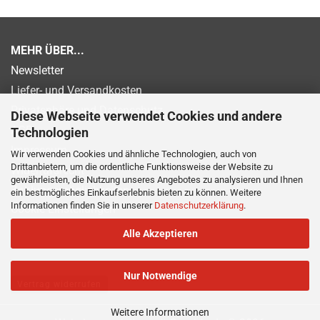
MEHR ÜBER...
Newsletter
Liefer- und Versandkosten
Privatsphäre und Datenschutz
Diese Webseite verwendet Cookies und andere
AGB
Technologien
Impressum
Wir verwenden Cookies und ähnliche Technologien, auch von
Drittanbietern, um die ordentliche Funktionsweise der Website zu
Widerrufsrecht
gewährleisten, die Nutzung unseres Angebotes zu analysieren und Ihnen
Zahlungsmöglichkeiten
ein bestmögliches Einkaufserlebnis bieten zu können. Weitere
Informationen finden Sie in unserer
Datenschutzerklärung
.
Cookie Einstellungen
Alle Akzeptieren
Nur Notwendige
Vertrag widerrufen
Weitere Informationen