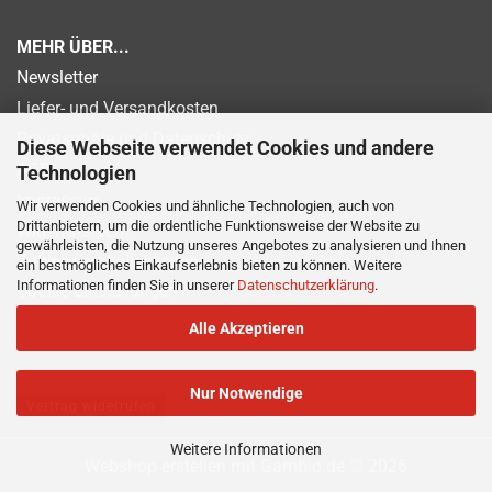
MEHR ÜBER...
Newsletter
Liefer- und Versandkosten
Privatsphäre und Datenschutz
Diese Webseite verwendet Cookies und andere
AGB
Technologien
Impressum
Wir verwenden Cookies und ähnliche Technologien, auch von
Drittanbietern, um die ordentliche Funktionsweise der Website zu
Widerrufsrecht
gewährleisten, die Nutzung unseres Angebotes zu analysieren und Ihnen
Zahlungsmöglichkeiten
ein bestmögliches Einkaufserlebnis bieten zu können. Weitere
Informationen finden Sie in unserer
Datenschutzerklärung
.
Cookie Einstellungen
Alle Akzeptieren
Nur Notwendige
Vertrag widerrufen
Weitere Informationen
Webshop erstellen
mit Gambio.de © 2026