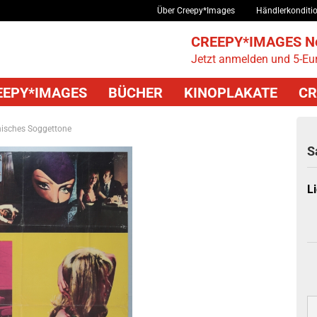
Über Creepy*Images
Händlerkonditi
CREEPY*IMAGES Ne
Jetzt anmelden und 5-Eur
EEPY*IMAGES
BÜCHER
KINOPLAKATE
CR
enisches Soggettone
S
Li