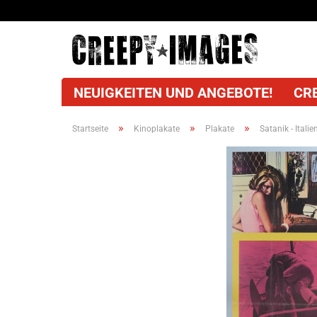
NEUIGKEITEN UND ANGEBOTE!
CR
»
»
»
Startseite
Kinoplakate
Plakate
Satanik - Itali