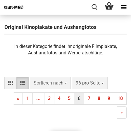
Original Kinoplakate und Aushangfotos
In dieser Kategorie findet ihr originale Filmplakate,
Aushangfotos und Werberatschläge.
Sortieren nach
pro Seite
Sortieren nach
96 pro Seite
«
1
...
3
4
5
6
7
8
9
10
»