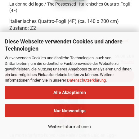
La donna del lago / The Possessed - Italienisches Quattro-Fogli
(4F)
Italienisches Quattro-Fogli (4F) (ca. 140 x 200 cm)
Zustand: Z2
Diese Webseite verwendet Cookies und andere
Lieferzeit:
Lieferzeit ca. 10 Tage (wegen Urlaub)
(Ausland abweichend)
Technologien
69,00 EUR
Wir verwenden Cookies und ähnliche Technologien, auch von
inkl. 19% MwSt. zzgl.
Versand
Drittanbietern, um die ordentliche Funktionsweise der Website zu
gewährleisten, die Nutzung unseres Angebotes zu analysieren und Ihnen
ein bestmögliches Einkaufserlebnis bieten zu können. Weitere
IN DEN WARENKORB
Informationen finden Sie in unserer
Datenschutzerklärung
.
Alle Akzeptieren
Nur Notwendige
Weitere Informationen
La morte ha fatto l‘uovo / Die Falle / Death Laid an Egg -